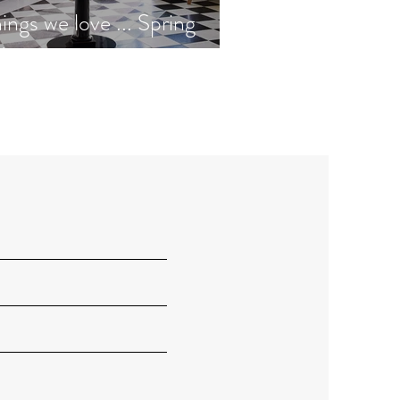
ings we love ... Spring
ition