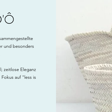
'Ô
zusammengestellte
er und besonders
.
l; zeitlose Eleganz
Fokus auf "less is