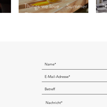
Things we love ... Summer
Th
Edition
Ed