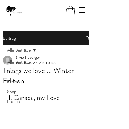
Beitrag
Alle Beiträge
Silvie Sieberger
Alle Beiträge
10. Jan. 2022
3 Min. Lesezeit
Things we love ... Winter
Privat
Edition
Recipe
Shop
1. Canada, my Love
French